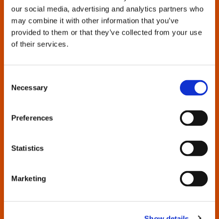
our social media, advertising and analytics partners who
may combine it with other information that you’ve
provided to them or that they’ve collected from your use
of their services.
Suchen Sie Kataloge, Broschüren,
Consent
Handbücher, Ersatzteillisten oder
Necessary
Selection
sonstige Produktsupportinformationen?
Preferences
Cleco Production Tools ist bestrebt, diese Unterlagen
für alle Werkzeuggenerationen von gestern und heute
bereitzustellen.
Statistics
Geben Sie den Werkzeugnamen oder die
Modellnummer in das Suchfeld ein, um alle
Marketing
verfügbaren Dokumente anzuzeigen.
Wenn Sie Probleme bei der Suche haben, wenden Sie
Show details
sich an uns.