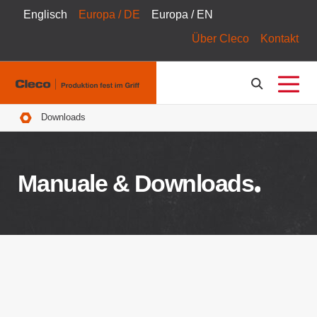
Englisch
Europa / DE
Europa / EN
Über Cleco
Kontakt
Pfadnavigation
Downloads
Manuale & Downloads