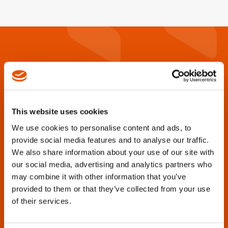
This website uses cookies
We use cookies to personalise content and ads, to
provide social media features and to analyse our traffic.
Suchen Sie Kataloge, Broschüren,
We also share information about your use of our site with
Handbücher, Ersatzteillisten oder
our social media, advertising and analytics partners who
may combine it with other information that you’ve
sonstige Produktsupportinformationen?
provided to them or that they’ve collected from your use
of their services.
Cleco Production Tools ist bestrebt, diese Unterlagen
für alle Werkzeuggenerationen von gestern und heute
bereitzustellen.