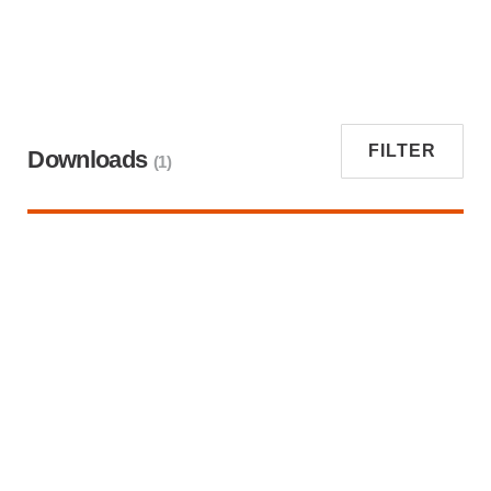
FILTER
Downloads
(1)
Suche nach “CellCore - kabellose Montagewerkzeuge -
Winkelschrauber”
Service Docs
Alle Filter löschen