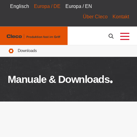
Englisch
Europa / DE
Europa / EN
Über Cleco
Kontakt
Pfadnavigation
Downloads
Manuale & Downloads