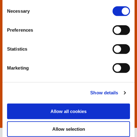
Consent
Necessary
Selection
Geben Sie den Werkzeugnamen oder die
Modellnummer in das Suchfeld ein, um alle
verfügbaren Dokumente anzuzeigen.
Preferences
Wenn Sie Probleme bei der Suche haben, wenden Sie
sich an uns.
Statistics
Marketing
Show details
Allow all cookies
Allow selection