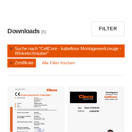
FILTER
Downloads
(5)
Suche nach “CellCore - kabellose Montagewerkzeuge -
Winkelschrauber”
Zertifikate
Alle Filter löschen