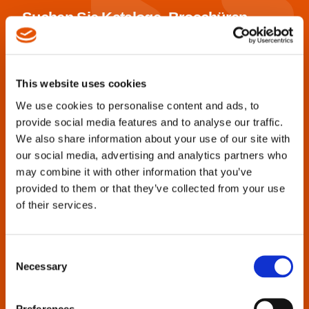
Suchen Sie Kataloge, Broschüren,
Handbücher, Ersatzteillisten oder
sonstige Produktsupportinformationen?
This website uses cookies
Cleco Production Tools ist bestrebt, diese Unterlagen
für alle Werkzeuggenerationen von gestern und heute
We use cookies to personalise content and ads, to
bereitzustellen.
provide social media features and to analyse our traffic.
We also share information about your use of our site with
Geben Sie den Werkzeugnamen oder die
our social media, advertising and analytics partners who
Modellnummer in das Suchfeld ein, um alle
may combine it with other information that you’ve
verfügbaren Dokumente anzuzeigen.
provided to them or that they’ve collected from your use
of their services.
Wenn Sie Probleme bei der Suche haben, wenden Sie
sich an uns.
Consent
Necessary
Selection
Preferences