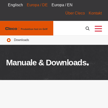
Englisch
Europa / DE
Europa / EN
Über Cleco
Kontakt
Pfadnavigation
Downloads
Manuale & Downloads