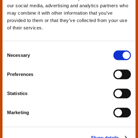
our social media, advertising and analytics partners who
may combine it with other information that you’ve
provided to them or that they’ve collected from your use
of their services.
Suchen Sie Kataloge, Broschüren,
Consent
Handbücher, Ersatzteillisten oder
Necessary
Selection
sonstige Produktsupportinformationen?
Preferences
Cleco Production Tools ist bestrebt, diese Unterlagen
für alle Werkzeuggenerationen von gestern und heute
bereitzustellen.
Statistics
Geben Sie den Werkzeugnamen oder die
Modellnummer in das Suchfeld ein, um alle
Marketing
verfügbaren Dokumente anzuzeigen.
Wenn Sie Probleme bei der Suche haben, wenden Sie
Show details
sich an uns.