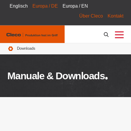
Englisch
Europa / DE
Europa / EN
Über Cleco
Kontakt
Pfadnavigation
Downloads
Manuale & Downloads