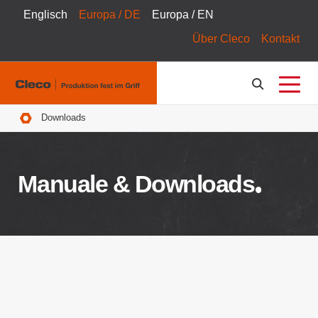
Englisch
Europa / DE
Europa / EN
Über Cleco
Kontakt
Pfadnavigation
Downloads
Manuale & Downloads