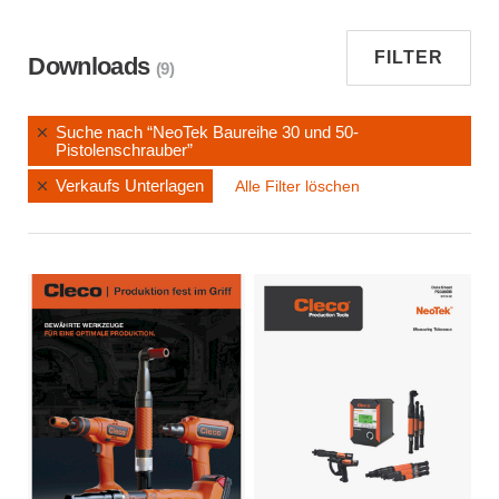
FILTER
Downloads
(9)
Suche nach “NeoTek Baureihe 30 und 50-
Pistolenschrauber”
Verkaufs Unterlagen
Alle Filter löschen