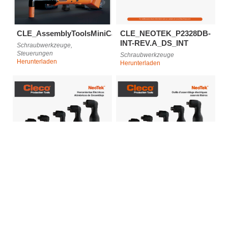
CLE_AssemblyToolsMiniCatalog_0425_DE
CLE_NEOTEK_P2328DB-
INT-REV.A_DS_INT
Schraubwerkzeuge,
Steuerungen
Schraubwerkzeuge
Herunterladen
Herunterladen
CLE_NeoTeK_Fly_ES
CLE_NeoTeK_Fly_FR
Zubehör, Schraubwerkzeuge,
Zubehör, Schraubwerkzeuge,