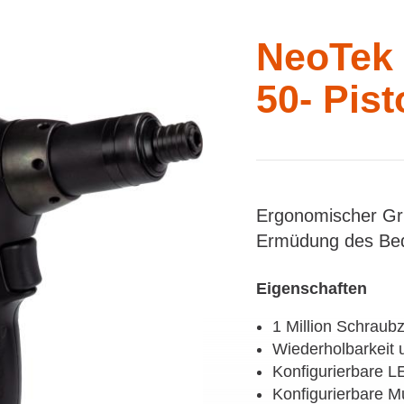
NeoTek 
50- Pis
Ergonomischer Gri
Ermüdung des Bedi
Eigenschaften
1 Million Schraub
Wiederholbarkeit 
Konfigurierbare L
Konfigurierbare Mu