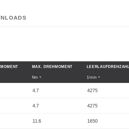
NLOADS
HMOMENT
MAX. DREHMOMENT
LEERLAUFDREHZAH
Nm
1/min
4.7
4275
4.7
4275
11.6
1650