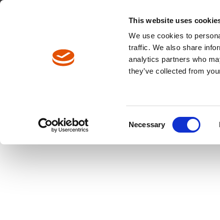
This website uses cookie
We use cookies to personal
traffic. We also share info
analytics partners who may
Pfadnavigation
they’ve collected from your
Produkte
Produktkatalog
NeoTek Baurei
Consent
Necessary
Selection