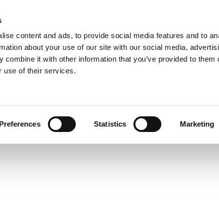
s
ise content and ads, to provide social media features and to an
PRODUKTE
LÖSUNGEN
DOWNL
rmation about your use of our site with our social media, advertis
 combine it with other information that you’ve provided to them o
 use of their services.
he 30 und 50- Pistolenschrauber
Preferences
Statistics
Marketing