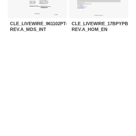
CLE_LIVEWIRE_961102PT-
CLE_LIVEWIRE_17BPYPB13Q
REV.A_MDS_INT
REV.A_HOM_EN
Schraubwerkzeuge
Schraubwerkzeuge
Herunterladen
Herunterladen
CLE_LIVEWIRE_47BAYPB15AM3L-
CLE_LIVEWIRE_3248C-
REV.A_HOM_EN
REV.A_UK_INT