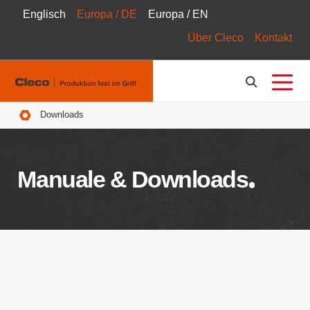
Englisch
Europa / DE
Europa / EN
Über Cleco
Kontakt
Pfadnavigation
Downloads
Manuale & Downloads