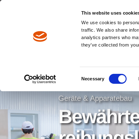
This website uses cookie
We use cookies to personal
traffic. We also share info
analytics partners who may
Pfadnavigation
they’ve collected from your
Lösungen
Geräte & Apparatebau
Consent
Necessary
Selection
Geräte & Apparatebau
Bewährte
reibungs