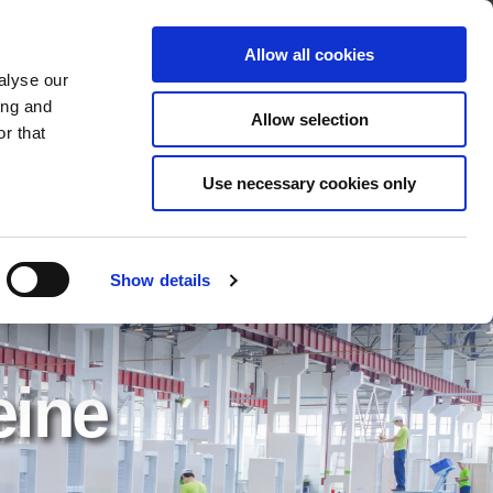
Über Cleco
Kontakt
Allow all cookies
alyse our
OADS
SERVICE & SUPPORT
ing and
Allow selection
r that
Use necessary cookies only
Show details
eine