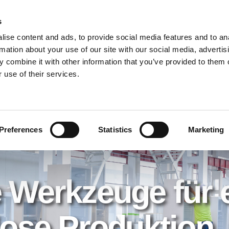
s
ise content and ads, to provide social media features and to an
PRODUKTE
LÖSUNGEN
DOWNL
rmation about your use of our site with our social media, advertis
 combine it with other information that you’ve provided to them o
 use of their services.
Preferences
Statistics
Marketing
 Werkzeuge für 
lose Produktion