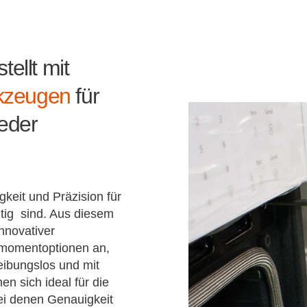
ellt mit
kzeugen
für
jeder
keit und Präzision für
htig sind. Aus diesem
nnovativer
momentoptionen an,
eibungslos und mit
n sich ideal für die
ei denen Genauigkeit