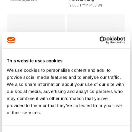
9.000 1/min (450 W)
This website uses cookies
We use cookies to personalise content and ads, to
provide social media features and to analyse our traffic.
We also share information about your use of our site with
our social media, advertising and analytics partners who
Winkelschleifer
Serie 12-42 - 5/8"-11
may combine it with other information that you’ve
Spindel mit
1,25 kW-Hochleistungsmotor für
Außengewinde
maximale Leistungswerte
provided to them or that they’ve collected from your use
3.400 1/min (1,27 kW)
of their services.