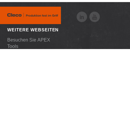
WEITERE WEBSEITEN
Besuchen Sie APEX
Tools
RESSOURCEN
Downloads
Händler-Login
Fallstudien
Mitarbeiter-Login
Neuigkeiten + Medien
Kunden-Login
Karriere
© 2026 APEX Tool Group, LLC. Alle Rechte
vorbehalten