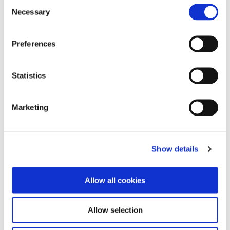
Consent
Necessary
Selection
Preferences
Statistics
Marketing
Serie 12-12 -
Serie 12 -10 - Serie 200
Bandschleifmaschine
Spannfutter
Cleco Dotco 12.000 - 20.000
3.200 - 5.000 1/min (0,22 kW)
1/min (0,22 kW)
Show details
Allow all cookies
Allow selection