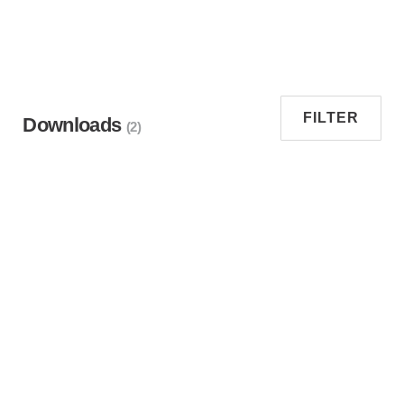
FILTER
Downloads
(2)
Suche nach “NeoTek Baureihe 70 - Geradschrauber”
Service Docs
Alle Filter löschen