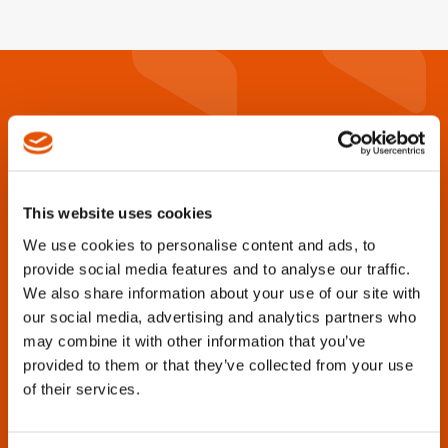
This website uses cookies
We use cookies to personalise content and ads, to
provide social media features and to analyse our traffic.
Suchen Sie Kataloge, Broschüren,
We also share information about your use of our site with
our social media, advertising and analytics partners who
Handbücher, Ersatzteillisten oder
may combine it with other information that you’ve
sonstige Produktsupportinformationen?
provided to them or that they’ve collected from your use
of their services.
Cleco Production Tools ist bestrebt, diese Unterlagen
für alle Werkzeuggenerationen von gestern und heute
bereitzustellen.