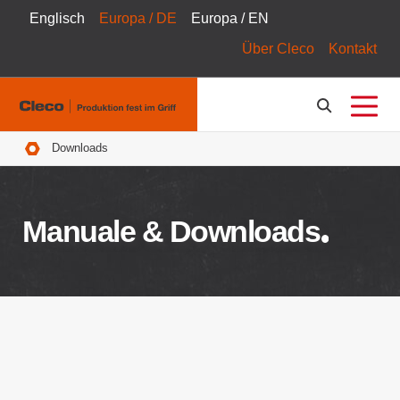
Englisch
Europa / DE
Europa / EN
Über Cleco
Kontakt
Pfadnavigation
Downloads
Manuale & Downloads