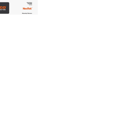
OTEK_P2328DB-
.A_DS_INT
werkzeuge
laden