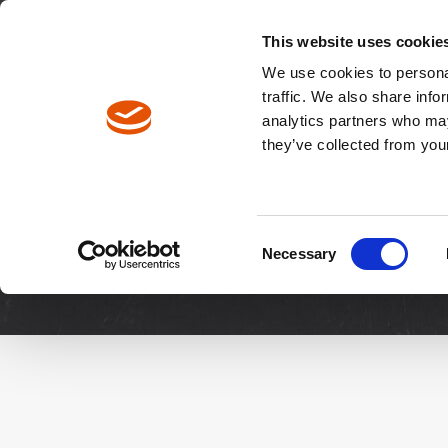
Englisch
Europa / DE
Europa / EN
This website uses cookie
We use cookies to personal
traffic. We also share info
analytics partners who may
Pfadnavigation
they’ve collected from your
Downloads
Manuale & 
Consent
Necessary
Selection