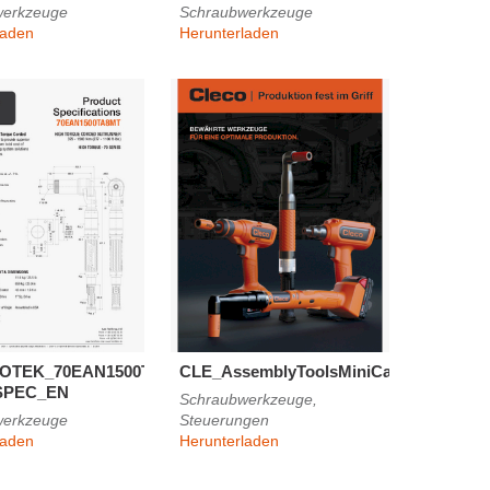
werkzeuge
Schraubwerkzeuge
laden
Herunterladen
OTEK_70EAN1500TA8MT-
CLE_AssemblyToolsMiniCatalog_0425_
SPEC_EN
Schraubwerkzeuge,
werkzeuge
Steuerungen
laden
Herunterladen