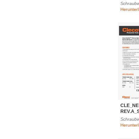
Schraub
Herunter
CLE_NE
REV.A_
Schraub
Herunter