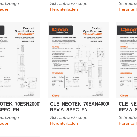
werkzeuge
Schraubwerkzeuge
Schraub
laden
Herunterladen
Herunter
OTEK_70ESN2000TA8T-
CLE_NEOTEK_70EAN4000UA12MT-
CLE_NE
SPEC_EN
REV.A_SPEC_EN
REV.A_
werkzeuge
Schraubwerkzeuge
Schraub
laden
Herunterladen
Herunter