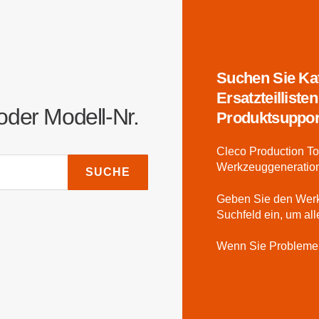
Suchen Sie Ka
Ersatzteilliste
oder Modell-Nr.
Produktsuppor
Cleco Production Too
Werkzeuggeneratione
SUCHE
Geben Sie den Wer
Suchfeld ein, um al
Wenn Sie Probleme 