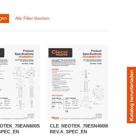
agen
Alle Filter löschen
OTEK_70EAN600SA8T-
CLE_NEOTEK_70ESN4000UA12MT-
SPEC_EN
REV.A_SPEC_EN