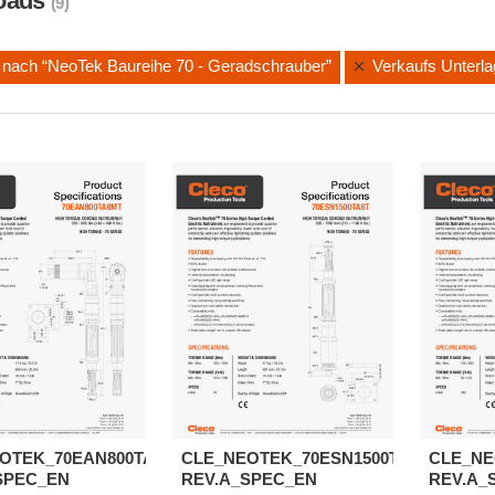
oads
(9)
nach “NeoTek Baureihe 70 - Geradschrauber”
Verkaufs Unterl
OTEK_70EAN800TA8MT-
CLE_NEOTEK_70ESN1500TA8T-
CLE_NE
SPEC_EN
REV.A_SPEC_EN
REV.A_