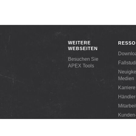
WEITERE
RESSO
WEBSEITEN
Downlo
Besuchen Sie
Fallstud
APEX Tools
Neuigke
Medien
Karriere
Händler
Mitarbei
Kunden-