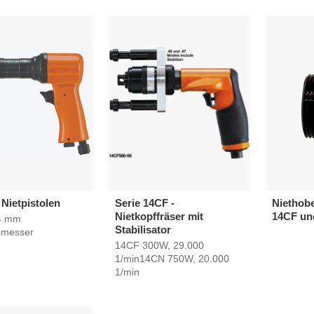
 Nietpistolen
Serie 14CF -
Niethobe
Nietkopffräser mit
14CF un
,4 mm
Stabilisator
hmesser
14CF 300W, 29.000
1/min14CN 750W, 20.000
1/min