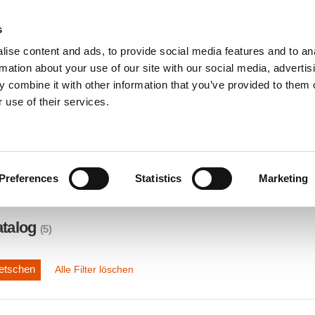
s
ise content and ads, to provide social media features and to an
PRODUKTE
LÖSUNGEN
DOWNL
rmation about your use of our site with our social media, advertis
 combine it with other information that you’ve provided to them o
 use of their services.
Preferences
Statistics
Marketing
atalog
(5)
etschen
Alle Filter löschen