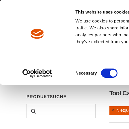
Englisch
Europa / DE
Europa / EN
This website uses cookie
We use cookies to personal
traffic. We also share info
analytics partners who may
Pfadnavigation
they’ve collected from your
Produkte
Produktkatalog
Consent
Necessary
Selection
Tool C
PRODUKTSUCHE
Nietqu