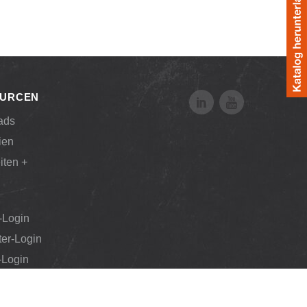
URCEN
ads
ien
iten +
-Login
ter-Login
Login