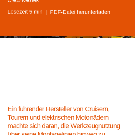
Cleco NeoTek
Lesezeit 5 min
PDF-Datei herunterladen
Ein führender Hersteller von Cruisern,
Tourern und elektrischen Motorrädern
machte sich daran, die Werkzeugnutzung
über seine Montagelinien hinweg zu