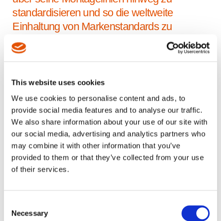
standardisieren und so die weltweite
Einhaltung von Markenstandards zu
fördern. Auf der Suche nach konsistenterer
Qualität, verbessertem Bedienerkomfort und
einem nahtlosen Übergang von älteren
Systemen benötigte das Team eine Lösung,
This website uses cookies
die präzise Anforderungen erfüllen würde,
We use cookies to personalise content and ads, to
ohne etablierte Arbeitsabläufe zu
provide social media features and to analyse our traffic.
unterbrechen. Gebraucht wurde
We also share information about your use of our site with
our social media, advertising and analytics partners who
Markenpartner, der kompromisslos liefern
may combine it with other information that you’ve
würde.
provided to them or that they’ve collected from your use
of their services.
Die
NeoTek
-Plattform von Cleco lieferte an allen
Fronten. Im Vergleich zu den bisherigen DC-
Werkzeugen des Unternehmens bietet NeoTek
Consent
leichtere Geräte mit verbesserter Ergonomie, um
Necessary
Selection