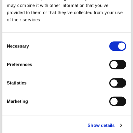
NeoTek Baureihe 30 und
NeoTek Baureihe 50 -
may combine it with other information that you’ve
50- Pistolenschrauber
Einbauspindeln mit
provided to them or that they’ve collected from your use
Messwertaufnehmer (33-
Ergonomischer Griff und
of their services.
235 Nm)
geringes Gewicht reduzieren die
Ermüdung des Bedieners und
Für Einbauschrauber
erhöhen die Produktivität.
Anwendungen mit bis zu 30 Nm
Consent
Necessary
Selection
Preferences
Statistics
Marketing
NeoTek Baureihe 50 -
NeoTek Baureihe 50 -
Show details
Flush Socket mit
Flush Socket mit
Messwertaufnehmer (33-
Messwertaufnehmer (8-