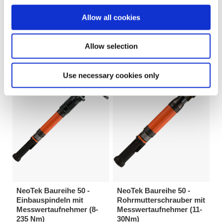
235 Nm)
235 Nm)
Allow all cookies
Der in den Winkelkopf versenkte
Der in den Winkelkopf versenkte
Steckschlüsseleinsatz
Steckschlüsseleinsatz
ermöglicht Zugang bei beengten
ermöglicht Zugang bei beengten
Schraubstellen.
Schraubstellen.
Allow selection
Use necessary cookies only
NeoTek Baureihe 50 -
NeoTek Baureihe 50 -
Einbauspindeln mit
Rohrmutterschrauber mit
Messwertaufnehmer (8-
Messwertaufnehmer (11-
235 Nm)
30Nm)